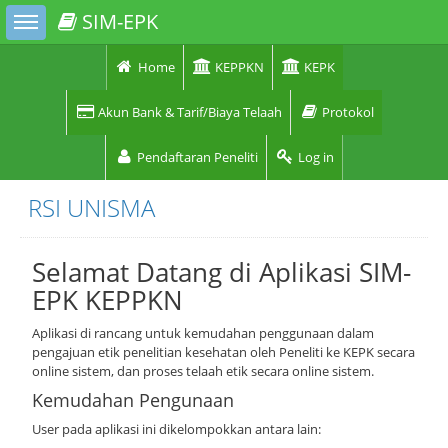
Toggle sidebar
SIM-EPK
Home
KEPPKN
KEPK
Akun Bank & Tarif/Biaya Telaah
Protokol
Pendaftaran Peneliti
Log in
RSI UNISMA
Selamat Datang di Aplikasi SIM-
EPK KEPPKN
Aplikasi di rancang untuk kemudahan penggunaan dalam
pengajuan etik penelitian kesehatan oleh Peneliti ke KEPK secara
online sistem, dan proses telaah etik secara online sistem.
Kemudahan Pengunaan
User pada aplikasi ini dikelompokkan antara lain: